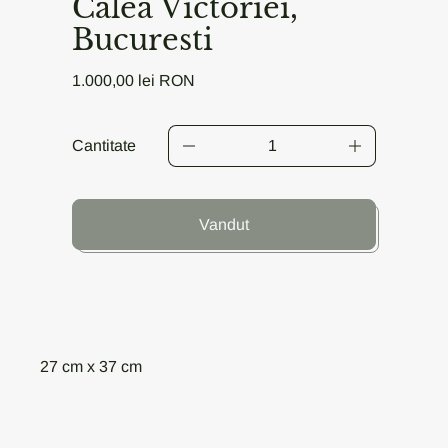
Calea Victoriei,
Bucuresti
Pret obisnuit
1.000,00 lei RON
Cantitate
Vandut
27 cm x 37 cm